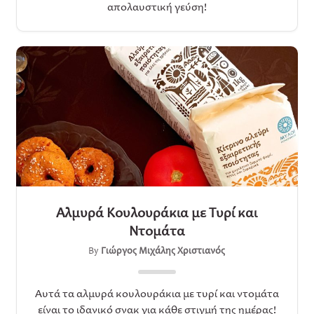
απολαυστική γεύση!
Αλμυρά Κουλουράκια με Τυρί και
Ντομάτα
By
Γιώργος Μιχάλης Χριστιανός
Αυτά τα αλμυρά κουλουράκια με τυρί και ντομάτα
είναι το ιδανικό σνακ για κάθε στιγμή της ημέρας!