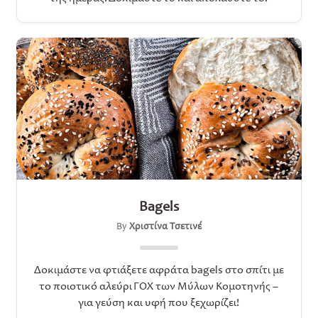
Bagels
By
Χριστίνα Τσετινέ
Δοκιμάστε να φτιάξετε αφράτα bagels στο σπίτι με
το ποιοτικό αλεύρι ΓΟΧ των Μύλων Κομοτηνής –
για γεύση και υφή που ξεχωρίζει!