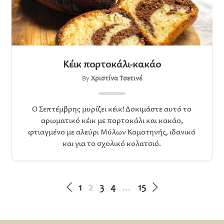
Κέικ πορτοκάλι-κακάο
By
Χριστίνα Τσετινέ
Ο Σεπτέμβρης μυρίζει κέικ! Δοκιμάστε αυτό το
αρωματικό κέικ με πορτοκάλι και κακάο,
φτιαγμένο με αλεύρι Μύλων Κομοτηνής, ιδανικό
και για το σχολικό κολατσιό.
1
2
3
4
…
15