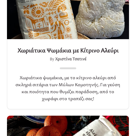
Χωριάτικα Ψωμάκια με Κίτρινο Αλεύρι
By
Χριστίνα Τσετινέ
Xωριάτικα ψωμάκια, με το κίτρινο αλεύρι από
σκληρά σιτάρια των Μύλων Κομοτηνής. Για γεύση
και ποιότητα που θυμίζει παράδοση, από το
χωράφι στο τραπέζι σας!