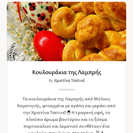
Κουλουράκια της Λαμπρής
By
Χριστίνα Τσετινέ
Τα κουλουράκια της Λαμπρής από Μύλους
Κομοτηνής, φτιαγμένα με αγάπη και μεράκι από
την Χριστίνα Τσετινέ!🐣 Η τραγανή υφή, το
πλούσιο άρωμα βουτύρου και τo ξύσμα
πορτοκαλιού και λεμονιού συνθέτουν ένα
κουλούρι που λιώνει στο στόμα. 🐰🌷