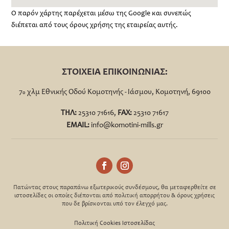
Ο παρόν χάρτης παρέχεται μέσω της Google και συνεπώς
διέπεται από τους όρους χρήσης της εταιρείας αυτής.
ΣΤΟΙΧΕΙΑ ΕΠΙΚΟΙΝΩΝΙΑΣ:
7
χλμ Εθνικής Οδού Κομοτηνής - Ιάσμου, Κομοτηνή, 69100
ο
ΤΗΛ:
25310 71616,
FΑΧ:
25310 71617
EMAIL:
info@komotini-mills.gr
Πατώντας στους παραπάνω εξωτερικούς συνδέσμους, θα μεταφερθείτε σε
ιστοσελίδες οι οποίες διέπονται από πολιτική απορρήτου & όρους χρήσεις
που δε βρίσκονται υπό τον έλεγχό μας.
Πολιτική Cookies Ιστοσελίδας