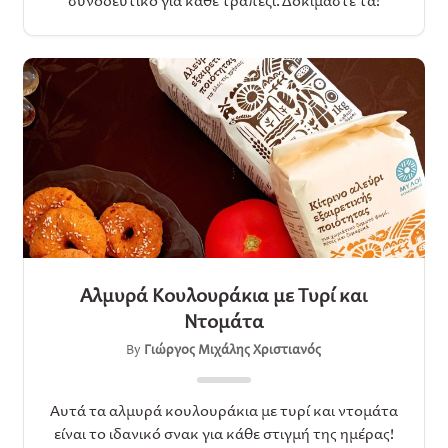
συνοδευτικό για κάθε τραπέζι. Δοκιμάστε τα!
Αλμυρά Κουλουράκια με Τυρί και
Ντομάτα
By
Γιώργος Μιχάλης Χριστιανός
Αυτά τα αλμυρά κουλουράκια με τυρί και ντομάτα
είναι το ιδανικό σνακ για κάθε στιγμή της ημέρας!