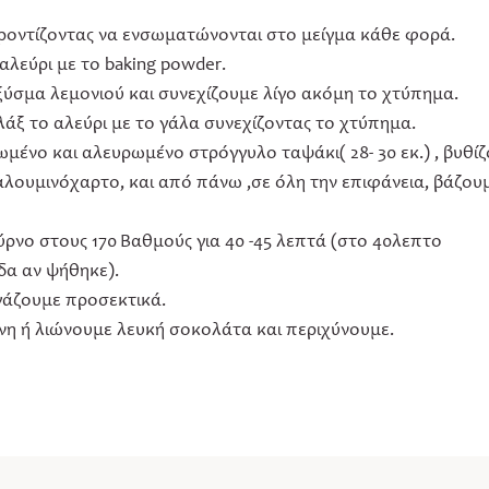
ροντίζοντας να ενσωματώνονται στο μείγμα κάθε φορά.
αλεύρι με το baking powder.
ύσμα λεμονιού και συνεχίζουμε λίγο ακόμη το χτύπημα.
άξ το αλεύρι με το γάλα συνεχίζοντας το χτύπημα.
μένο και αλευρωμένο στρόγγυλο ταψάκι( 28- 30 εκ.) , βυθί
αλουμινόχαρτο, και από πάνω ,σε όλη την επιφάνεια, βάζου
νο στους 170 Βαθμούς για 40 -45 λεπτά (στο 40λεπτο
δα αν ψήθηκε).
γάζουμε προσεκτικά.
νη ή λιώνουμε λευκή σοκολάτα και περιχύνουμε.