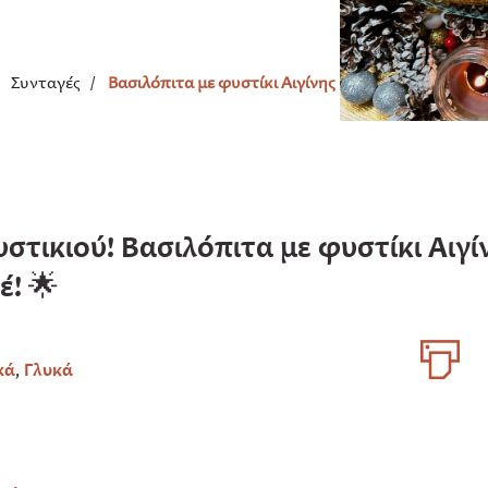
/
Συνταγές
/
Βασιλόπιτα με φυστίκι Αιγίνης
υστικιού! Βασιλόπιτα με φυστίκι Αιγί
έ! 🌟
κά
,
Γλυκά