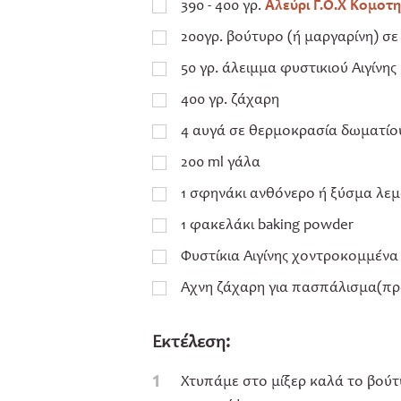
390 - 400 γρ.
Αλεύρι Γ.Ο.Χ Κομοτ
200γρ. βούτυρο (ή μαργαρίνη) σ
50 γρ. άλειμμα φυστικιού Αιγίνης
400 γρ. ζάχαρη
4 αυγά σε θερμοκρασία δωματίο
200 ml γάλα
1 σφηνάκι ανθόνερο ή ξύσμα λεμ
1 φακελάκι baking powder
Φυστίκια Αιγίνης χοντροκομμένα 
Άχνη ζάχαρη για πασπάλισμα(πρ
Εκτέλεση:
1
Χτυπάμε στο μίξερ καλά το βούτυ