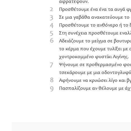
αφρατέψουν.
2
Προσθέτουμε ένα ένα τα αυγά φ
3
Σε μια γαβάθα ανακατεύουμε το 
4
Προσθέτουμε το ανθόνερο ή το ξ
5
Στη συνέχεια προσθέτουμε εναλλ
6
Αδειάζουμε το μείγμα σε βουτυρω
το κέρμα που έχουμε τυλίξει με 
χοντροκομμένο φυστίκι Αιγίνης.
7
Ψήνουμε σε προθερμασμένο φούρ
τσεκάρουμε με μια οδοντογλυφί
8
Αφήνουμε να κρυώσει λίγο και β
9
Πασπαλίζουμε αν θέλουμε με άχ