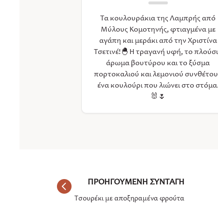
Τα κουλουράκια της Λαμπρής από
Μύλους Κομοτηνής, φτιαγμένα με
αγάπη και μεράκι από την Χριστίνα
Τσετινέ!🐣 Η τραγανή υφή, το πλούσ
άρωμα βουτύρου και τo ξύσμα
πορτοκαλιού και λεμονιού συνθέτο
ένα κουλούρι που λιώνει στο στόμα
🐰🌷
Τσουρέκι με αποξηραμένα φρούτα