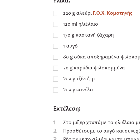
Υλικά:
220 g αλεύρι
Γ.Ο.Χ. Κομοτηνής
120 ml ηλιέλαιο
170 g καστανή ζάχαρη
1 αυγό
80 g σύκα αποξηραμένα ψιλοκο
70 g καρύδια ψιλοκομμένα
½ κ.γ τζίντζερ
½ κ.γ κανέλα
Εκτέλεση:
1
Στο μίξερ χτυπάμε το ηλιέλαιο μ
2
Προσθέτουμε το αυγό και συνεχ
3
Ρίχνουμε το αλεύρι και τα μπαχα