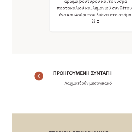
άρωμα βουτύρου και τo ξύσμα
πορτοκαλιού και λεμονιού συνθέτο
ένα κουλούρι που λιώνει στο στόμα
🐰🌷
Λαχματζούν μεσογειακό