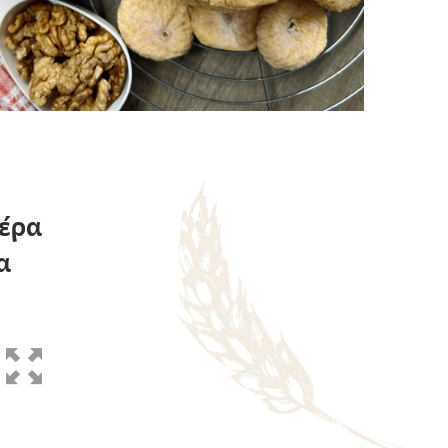
μέρα
α