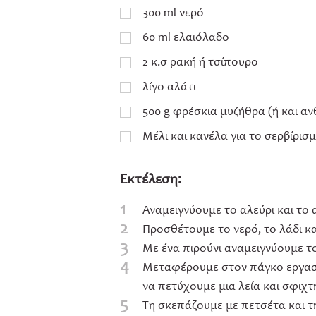
300 ml νερό
60 ml ελαιόλαδο
2 κ.σ ρακή ή τσίπουρο
λίγο αλάτι
500 g φρέσκια μυζήθρα (ή και α
Μέλι και κανέλα για το σερβίρισ
Εκτέλεση:
1
Αναμειγνύουμε το αλεύρι και το 
2
Προσθέτουμε το νερό, το λάδι κα
3
Με ένα πιρούνι αναμειγνύουμε το
4
Μεταφέρουμε στον πάγκο εργασί
να πετύχουμε μια λεία και σφιχτ
5
Τη σκεπάζουμε με πετσέτα και τ