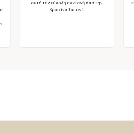
αυτή την εύκολη συνταγή από την
π
ιο
Χριστίνα Τσετινέ!
υν
.