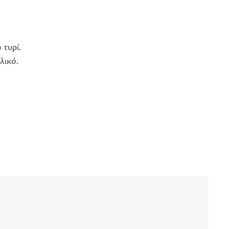
 τυρί.
λικό.