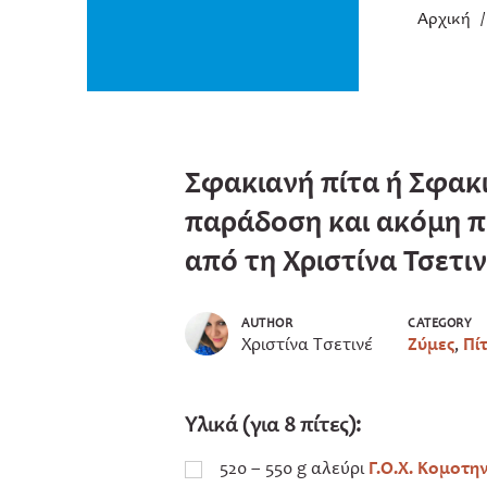
Αρχική
Σφακιανή πίτα ή Σφακ
παράδοση και ακόμη πι
από τη Χριστίνα Τσετιν
AUTHOR
CATEGORY
Χριστίνα Τσετινέ
Ζύμες
,
Πί
Υλικά (για 8 πίτες):
520 – 550 g αλεύρι
Γ.Ο.Χ. Κομοτη