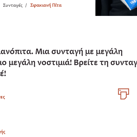
/
Συνταγές
/
Σφακιανή Πίτα
ιανόπιτα. Μια συνταγή με μεγάλη
ο μεγάλη νοστιμιά! Βρείτε τη συντα
έ!
τες
νής