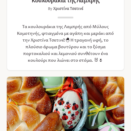
Κουλουράκια της Λαμπρής
By
Χριστίνα Τσετινέ
Τα κουλουράκια της Λαμπρής από Μύλους
Κομοτηνής, φτιαγμένα με αγάπη και μεράκι από
την Χριστίνα Τσετινέ!🐣 Η τραγανή υφή, το
πλούσιο άρωμα βουτύρου και τo ξύσμα
πορτοκαλιού και λεμονιού συνθέτουν ένα
κουλούρι που λιώνει στο στόμα. 🐰🌷