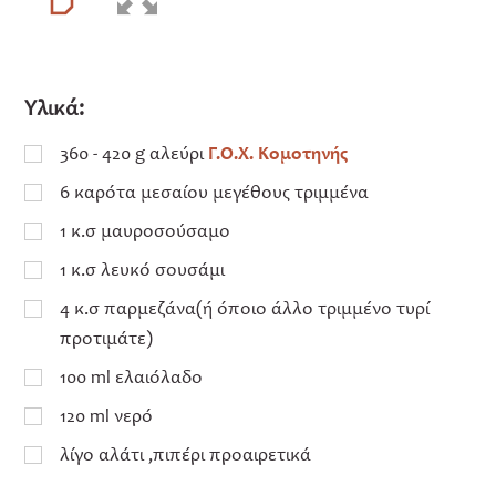
Υλικά:
360 - 420 g αλεύρι
Γ.Ο.Χ. Κομοτηνής
6 καρότα μεσαίου μεγέθους τριμμένα
1 κ.σ μαυροσούσαμο
1 κ.σ λευκό σουσάμι
4 κ.σ παρμεζάνα(ή όποιο άλλο τριμμένο τυρί
προτιμάτε)
100 ml ελαιόλαδο
120 ml νερό
λίγο αλάτι ,πιπέρι προαιρετικά