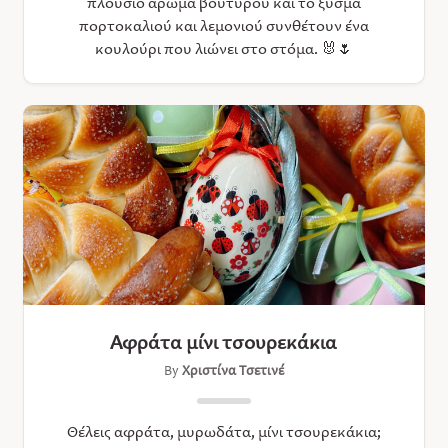
πλούσιο άρωμα βουτύρου και τo ξύσμα
πορτοκαλιού και λεμονιού συνθέτουν ένα
κουλούρι που λιώνει στο στόμα. 🐰🌷
Αφράτα μίνι τσουρεκάκια
By
Χριστίνα Τσετινέ
Θέλεις αφράτα, μυρωδάτα, μίνι τσουρεκάκια;