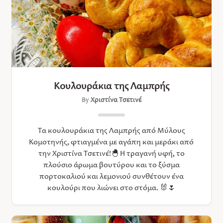
Κουλουράκια της Λαμπρής
By
Χριστίνα Τσετινέ
Τα κουλουράκια της Λαμπρής από Μύλους
Κομοτηνής, φτιαγμένα με αγάπη και μεράκι από
την Χριστίνα Τσετινέ!🐣 Η τραγανή υφή, το
πλούσιο άρωμα βουτύρου και τo ξύσμα
πορτοκαλιού και λεμονιού συνθέτουν ένα
κουλούρι που λιώνει στο στόμα. 🐰🌷