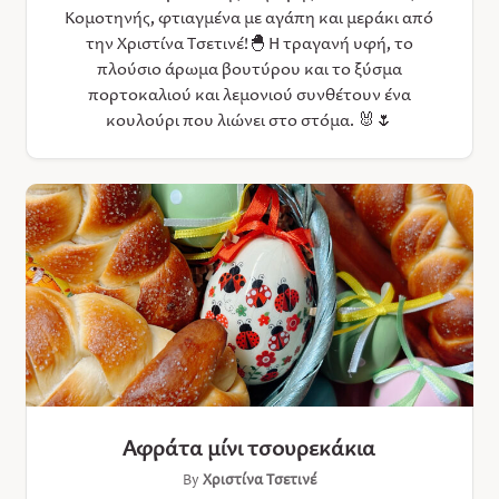
Κομοτηνής, φτιαγμένα με αγάπη και μεράκι από
την Χριστίνα Τσετινέ!🐣 Η τραγανή υφή, το
πλούσιο άρωμα βουτύρου και τo ξύσμα
πορτοκαλιού και λεμονιού συνθέτουν ένα
κουλούρι που λιώνει στο στόμα. 🐰🌷
Αφράτα μίνι τσουρεκάκια
By
Χριστίνα Τσετινέ