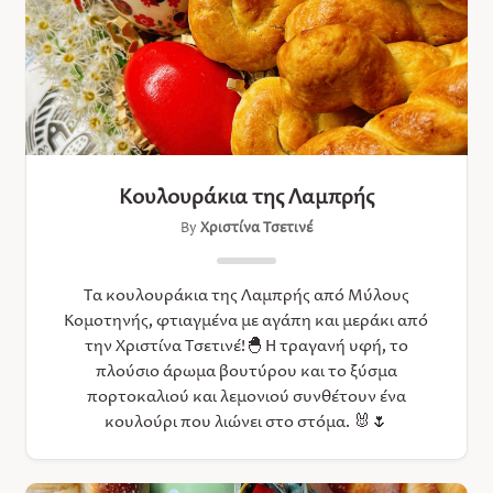
Κουλουράκια της Λαμπρής
By
Χριστίνα Τσετινέ
Τα κουλουράκια της Λαμπρής από Μύλους
Κομοτηνής, φτιαγμένα με αγάπη και μεράκι από
την Χριστίνα Τσετινέ!🐣 Η τραγανή υφή, το
πλούσιο άρωμα βουτύρου και τo ξύσμα
πορτοκαλιού και λεμονιού συνθέτουν ένα
κουλούρι που λιώνει στο στόμα. 🐰🌷