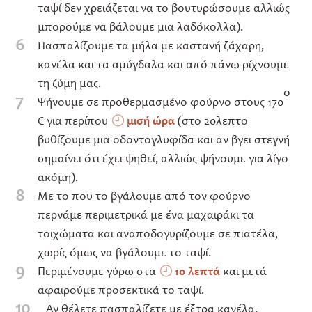
ταψί δεν χρειάζεται να το βουτυρώσουμε αλλιώς
μπορούμε να βάλουμε μια λαδόκολλα).
6
Πασπαλίζουμε τα μήλα με καστανή ζάχαρη,
κανέλα και τα αμύγδαλα και από πάνω ρίχνουμε
τη ζύμη μας.
ο
7
Ψήνουμε σε προθερμασμένο φούρνο στους 170
C για περίπου
μισή ώρα
(στο 20λεπτο
βυθίζουμε μια οδοντογλυφίδα και αν βγει στεγνή
σημαίνει ότι έχει ψηθεί, αλλιώς ψήνουμε για λίγο
ακόμη).
8
Με το που το βγάλουμε από τον φούρνο
περνάμε περιμετρικά με ένα μαχαιράκι τα
τοιχώματα και αναποδογυρίζουμε σε πιατέλα,
χωρίς όμως να βγάλουμε το ταψί.
9
Περιμένουμε γύρω στα
10 λεπτά
και μετά
αφαιρούμε προσεκτικά το ταψί.
10
Αν θέλετε πασπαλίζετε με έξτρα κανέλα.